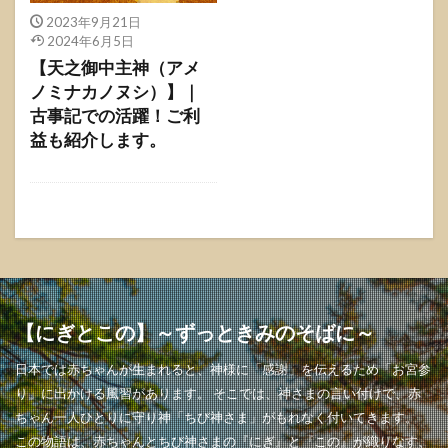
2023年9月21日
2024年6月5日
【天之御中主神（アメ
ノミナカノヌシ）】｜
古事記での活躍！ご利
益も紹介します。
【にぎとこの】～ずっときみのそばに～
日本では赤ちゃんが生まれると、神様に「感謝」を伝えるため「お宮参
り」に出かける風習があります。 そこでは、神さまの言い付けで、赤
ちゃん一人ひとりに守り神「ちび神さま」がもれなく付いてきます。
この物語は、赤ちゃんとちび神さまの『にぎ』と『この』が織りなす、