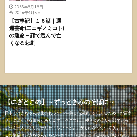
2023年9月19日
2026年4月5日
【古事記】１６話｜邇
邇芸命(二ニギノミコト)
の運命～顔で選んで亡
くなる悲劇
【にぎとこの】～ずっときみのそばに～
日本では赤ちゃんが生まれると、神様に「感謝」を伝えるため「お宮参
り」に出かける風習があります。 そこでは、神さまの言い付けで、赤
ちゃん一人ひとりに守り神「ちび神さま」がもれなく付いてきます。
この物語は、赤ちゃんとちび神さまの『にぎ』と『この』が織りなす、