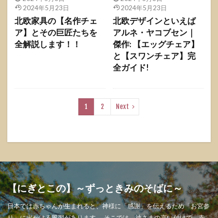
2024年5月23日
2024年5月23日
北欧家具の【名作チェ
北欧デザインといえば
ア】とその巨匠たちを
アルネ・ヤコブセン｜
全解説します！！
傑作: 【エッグチェア】
と【スワンチェア】完
全ガイド!
1
2
Next
【にぎとこの】～ずっときみのそばに～
日本では赤ちゃんが生まれると、神様に「感謝」を伝えるため「お宮参
り」に出かける風習があります。 そこでは、神さまの言い付けで、赤