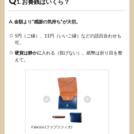
Q
1. お賽銭はいくら？
A. 金額より“感謝の気持ち”が大切。
5円（ご縁）、11円（いいご縁）などの語呂合わせも
可。
硬貨は静かに
入れる（投げない）。紙幣は折り目を整
えて。
Fabrizio (ファブリツィオ)