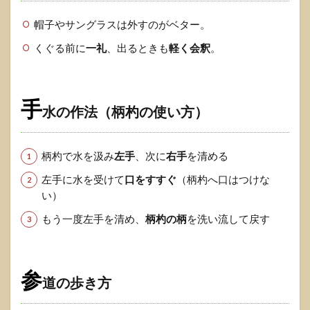
ナー
帽子やサングラスは外すのがベター。
1.1.6
⛩️ おみ
くぐる前に
一礼
、出るときも
軽く会釈
。
くじ・
御札
の“より
どこ
手
水の作法（柄杓の使い方）
ろ”【ミ
チシル
ベ／ヨ
リドコ
柄杓で水を汲み
左手
、次に
右手
を清める
ロ】
左手に水を受けて
口をすすぐ
（柄杓へ口はつけな
1.2
よ
い）
く迷うポ
イント
もう一度左手を清め、
柄杓の柄
を洗い流して戻す
Q&A（実
例つき）
1.2.1
参
Q1. お
道の歩き方
賽銭は
いく