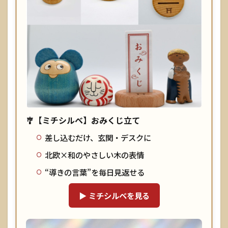
じ：持
ち帰
る？結
ぶ？
1.3.2
御札
（おふ
だ）：
置き方
の基本
🎐【ミチシルベ】おみくじ立て
1.3.3
御朱
差し込むだけ、玄関・デスクに
印：マ
ナーの
北欧×和のやさしい木の表情
要点
“導きの言葉”を毎日見返せる
1.4
初
▶ ミチシルベを見る
詣・
混雑
時の
コツ