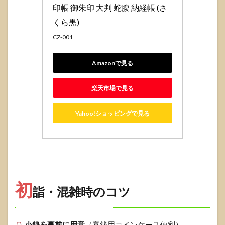
印帳 御朱印 大判 蛇腹 納経帳 (さ
くら黒)
CZ-001
Amazonで見る
楽天市場で見る
Yahoo!ショッピングで見る
初
詣・混雑時のコツ
小銭を事前に用意
（賽銭用コインケース便利）