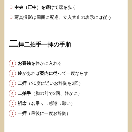
ら？
中央（正中）を避けて
端を歩く
1.2.2
写真撮影は周囲に配慮、立入禁止の表示には従う
Q2. 参
拝の言
葉（何
と言え
二
ばい
拝二拍手一拝の手順
い？）
1.2.3
お賽銭
を静かに入れる
Q3. 住
所は言
鈴
があれば
案内に従って
一度ならす
うべ
き？
二拝
（90度に近いお辞儀を2回）
1.2.4
二拍手
（胸の前で2回、静かに）
Q4. 行
く時間
祈念
（名乗り→感謝→願い）
はいつ
一拝
（最後に一度お辞儀）
が良
い？
1.2.5