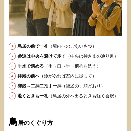
鳥居の
くぐり
方
1.1.2
手水の
作法
（柄杓
鳥居の前で一礼
（境内へのごあいさつ）
の使い
方）
参道は中央を避けて歩く
（中央は神さまの通り道）
1.1.3
手水で清める
（手→口→手→柄杓を洗う）
参道の
歩き方
拝殿の前へ
（鈴があれば案内に従って）
1.1.4
賽銭→二拝二拍手一拝
（後述の手順どおり）
二拝二
退くときも一礼
拍手一
（鳥居の外へ出るときも軽く会釈）
拝の手
順
1.1.5
鳥
居のくぐり方
帰ると
きのマ