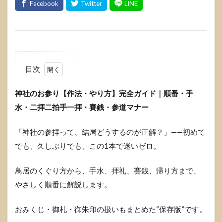
目次
1
神社のお参り【作法・やり方】完全ガイド｜順番・手
神社
のお
水・二拝二拍手一拝・賽銭・参道マナー
参り
【作
法・
「神社の参拝って、結局どうするのが正解？」——初めて
やり
でも、久しぶりでも、この1本で迷いゼロ。
方】
完全
ガイ
鳥居のくぐり方から、手水、拝礼、賽銭、帰り方まで、
ド｜
やさしく順番に解説します。
順
番・
手
おみくじ・御札・御朱印の扱いもまとめた“保存版”です。
水・