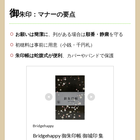
御
朱印：マナーの要点
お願いは簡潔に
、列がある場合は
順番・静粛
を守る
初穂料は事前に用意（小銭・千円札）
朱印帳は蛇腹式が便利
、カバーやバンドで保護
Bridgehappy
Bridgehappy 御朱印帳 御城印 集