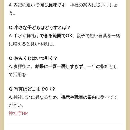
A. 表記の違いで
同じ意味
です。神社の案内に従いましょ
う。
Q. 小さな子どもはどうすれば？
A. 手水や拝礼は
できる範囲でOK
。親子で短い言葉を一緒
に唱えると良い体験に。
Q. おみくじはいつ引く？
A. 参拝後に。
結果に一喜一憂しすぎず
、一年の指針とし
て活用を。
Q. 写真はどこまでOK？
A. 神社ごとに異なるため、
掲示や職員の案内
に従ってく
ださい。
神社庁HP