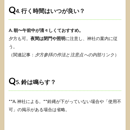
Q
4. 行く時間はいつが良い？
A. 朝〜午前中が清々しくておすすめ。
夕方も可。
夜間は閉門や照明
に注意し、神社の案内に従
う。
（関連記事：
夕方参拝の作法と注意点
への内部リンク）
Q
5. 鈴は鳴らす？
**A. 神社による。**鈴縄が下がっていない場合や「使用不
可」の掲示がある場合は省略。