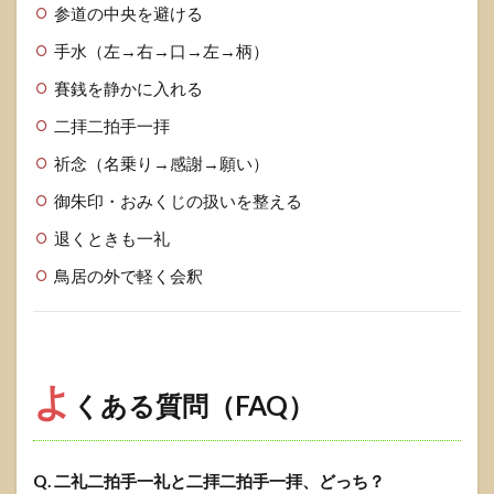
参道の中央を避ける
手水（左→右→口→左→柄）
賽銭を静かに入れる
二拝二拍手一拝
祈念（名乗り→感謝→願い）
御朱印・おみくじの扱いを整える
退くときも一礼
鳥居の外で軽く会釈
よ
くある質問（FAQ）
Q. 二礼二拍手一礼と二拝二拍手一拝、どっち？