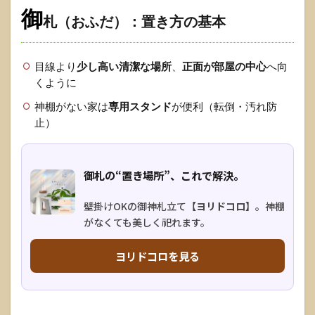
御
札（おふだ）：置き方の基本
目線より
少し高い清潔な場所
、
正面が部屋の中心
へ向
くように
神棚がない家は
専用スタンド
が便利（転倒・汚れ防
止）
御札の“置き場所”、これで解決。
壁掛けOKの御神札立て
【ヨリドコロ】
。神棚
がなくても美しく祀れます。
ヨリドコロを見る