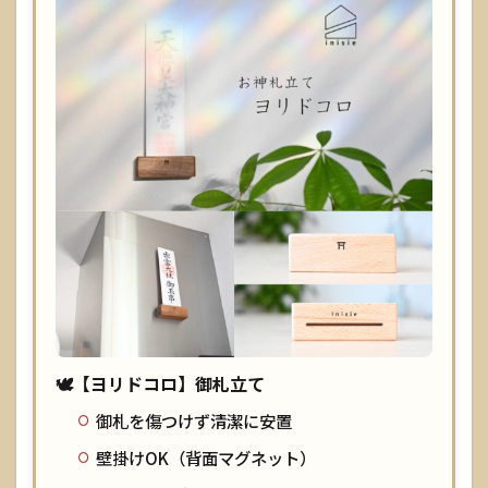
1.5
して
はい
けな
いこ
とリ
スト
（短
く覚
え
る）
1.6
参拝
チェ
ック
リス
🕊️【ヨリドコロ】御札立て
ト
（保
御札を傷つけず清潔に安置
存
用）
壁掛けOK（背面マグネット）
1.7
よ