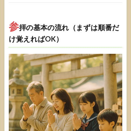
二拝
二拍
手一
拝・
参
賽
拝の基本の流れ（まずは順番だ
銭・
参道
け覚えればOK）
マナ
ー
1.1
参拝
の基
本の
流れ
（ま
ずは
順番
だけ
覚え
れば
OK）
1.1.1