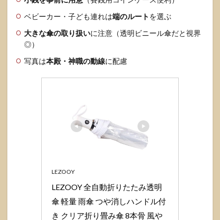
ベビーカー・子ども連れは
端のルート
を選ぶ
大きな傘の取り扱い
に注意（透明ビニール傘だと視界
◎）
写真は
本殿・神職の動線
に配慮
LEZOOY
LEZOOY 全自動折りたたみ透明
傘 軽量 雨傘 つや消しハンドル付
き クリア折り畳み傘 8本骨 風や