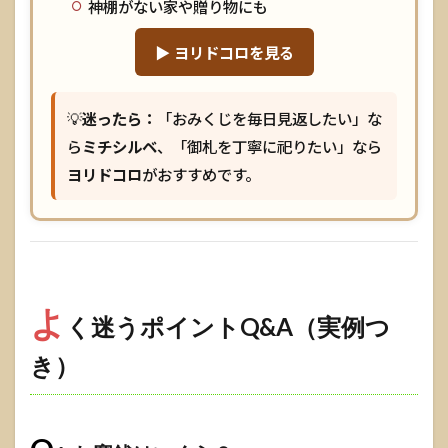
神棚がない家や贈り物にも
くある質
問
▶ ヨリドコロを見る
（FAQ）
1.8
まと
💡
迷ったら：
「おみくじを毎日見返したい」な
め
ら
ミチシルベ
、「御札を丁寧に祀りたい」なら
ヨリドコロ
がおすすめです。
よ
く迷うポイントQ&A（実例つ
き）