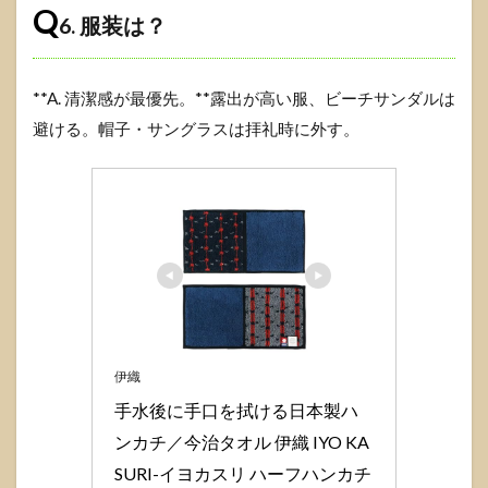
Q
6. 服装は？
**A. 清潔感が最優先。**露出が高い服、ビーチサンダルは
避ける。帽子・サングラスは拝礼時に外す。
伊織
手水後に手口を拭ける日本製ハ
ンカチ／今治タオル 伊織 IYO KA
SURI-イヨカスリ ハーフハンカチ 