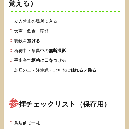
覚える）
立入禁止の場所に入る
大声・飲食・喫煙
賽銭を
投げる
祈祷中・祭典中の
無断撮影
手水舎で
柄杓に口をつける
鳥居の上・注連縄・ご神木に
触れる／乗る
参
拝チェックリスト（保存用）
鳥居前で一礼