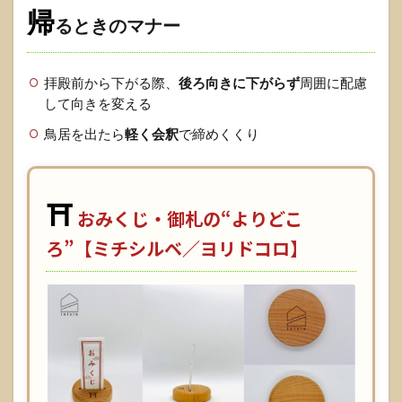
Q5. 鈴
帰
るときのマナー
は鳴ら
す？
1.2.6
拝殿前から下がる際、
後ろ向きに下がらず
周囲に配慮
Q6. 服
して向きを変える
装は？
鳥居を出たら
軽く会釈
で締めくくり
1.3
おみ
く
じ・
⛩️
御
おみくじ・御札の“よりどこ
札・
ろ”【ミチシルベ／ヨリドコロ】
御朱
印の
扱い
（参
拝後
が大
事）
1.3.1
おみく