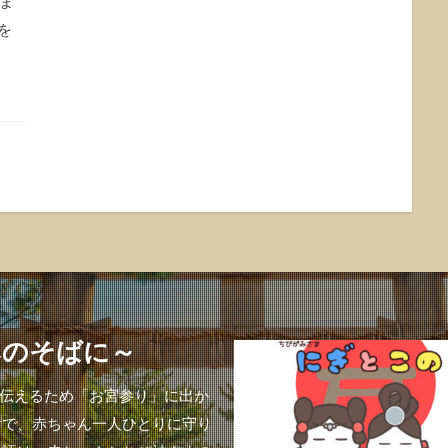
ま
を
みのそばに～
伝えるため「お宮参り」に出か
けで、赤ちゃん一人ひとりに守り