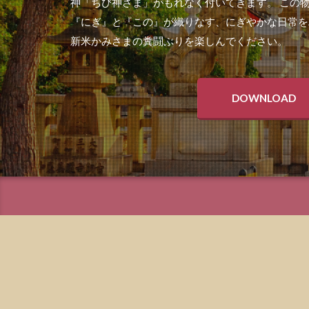
神「ちび神さま」がもれなく付いてきます。 この
『にぎ』と『この』が織りなす、にぎやかな日常を
新米かみさまの糞闘ぶりを楽しんでください。
DOWNLOAD