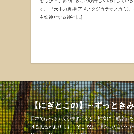
をちび神さまのにぎこのが詳しく紹介していき
す。 『天手力男神(アメノタジカラオノカミ)』
主祭神とする神社 […]
【にぎとこの】～ずっとき
日本では赤ちゃんが生まれると、神様に「感謝」を
ける風習があります。 そこでは、神さまの言い付