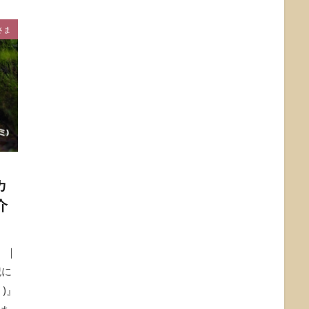
さま
カ
介
】｜
記に
)』