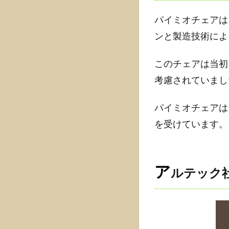
アの
デザ
パイミオチェアは
イン
ンと製造技術によ
1.2.1
デザイ
このチェアは当初
ンのコ
考慮されていまし
ンセプ
ト
パイミオチェアは
1.2.2
を受けています。
使用さ
れる素
材と形
状の革
ア
ルテック
新
1.3
パイ
ミオ