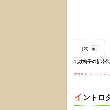
目次
1
北欧椅子の新時代
北欧
椅子
の新
参考サイト➡ステップス(fr
時代
｜ア
ルヴ
イ
ントロ
ァ・
アア
ルト