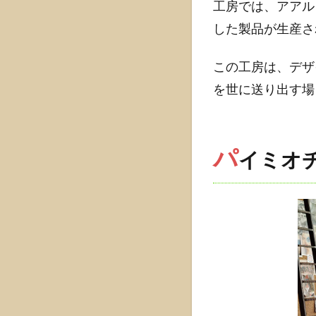
工房では、アアル
現代
した製品が生産さ
にお
ける
影響
この工房は、デザ
1.4.1
を世に送り出す場
現代デ
ザイン
への影
パ
イミオ
響
1.4.2
コレク
ターと
しての
価値
1.5
アル
ヴ