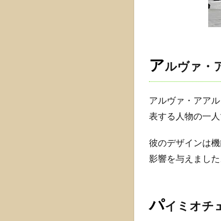
1.1.1
アルヴ
ァ・ア
アルト
とは
ア
ルヴァ・
1.1.2
パイミ
オチェ
アルヴァ・アアル
アの重
表する人物の一人
要性
1.1.3
彼のデザインは機
アルテ
影響を与えました
ック社
1.2
パイ
パ
ミオ
イミオチ
チェ