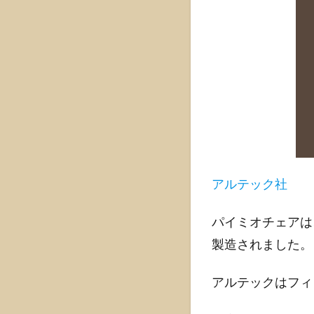
チェ
アの
歴史
1.3.1
初期の
製作と
展開
1.3.2
パイミ
オチェ
アルテック社
アが持
つ文化
的価値
パイミオチェアは
製造されました。
1.4
パイ
ミオ
アルテックはフィ
チェ
アの