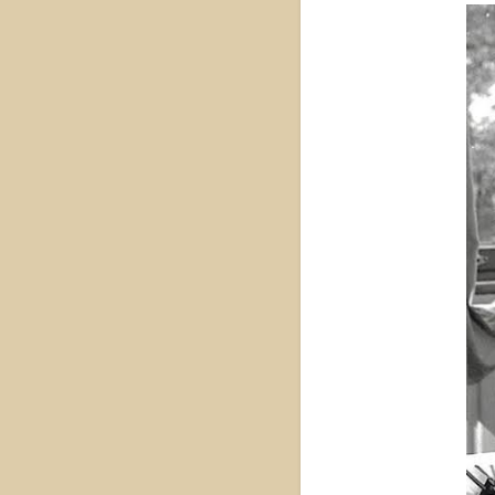
の革
新
【パ
イミ
オチ
ェ
ア】
の魅
力と
歴史
を紹
介！
1.1
イン
トロ
ダク
ショ
ン