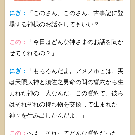
1.2.2.1
にぎ：
「このさん、このさん、古事記に登
シンプル
なアイデ
場する神様のお話をしてもいい？」
アで日本
文化を身
近に
この：
「今日はどんな神さまのお話を聞か
1.2.2.2
せてくれるの？」
ミチシル
ベの魅力
1.3
にぎ：
「もちろんだよ。アメノホヒは、実
古事
は天照大神と須佐之男命の間の誓約から生
記
「天
まれた神の一人なんだ。この誓約で、彼ら
之菩
卑能
はそれぞれの持ち物を交換して生まれた
命(ア
メノ
神々を生み出したんだよ。」
ホ
ヒ)」
出演
この：
へえ、それってどんな誓約だった
作品