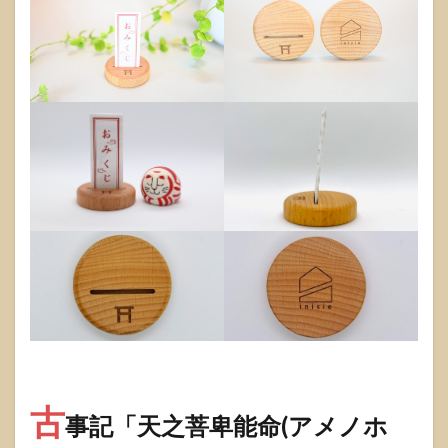
古
事記「天之菩卑能命(アメノホ