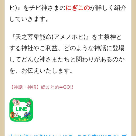
ヒ)】
ヒ)』をチビ神さまの
にぎこの
が詳しく紹介
｜古
事記
していきます。
での
活
躍！
『天之菩卑能命(アメノホヒ)』を主祭神と
ご利
益も
する神社やご利益、どのような神話に登場
紹介
しま
してどんな神さまたちと関わりがあるのか
す。
を、お伝えいたします。
1.1
古事
記
【神話・神様】総まとめ➡GO!!
「天
之菩
卑能
命(ア
メノ
ホ
ヒ)」
とは