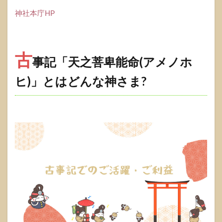
ルでお
神社本庁HP
洒落な
御神札
立て
『ヨリ
ドコ
古
事記
「天之菩卑能命(アメノホ
ロ』
1.2.1.1
ヒ)」とはどんな神さま?
心に寄り
添うデザ
イン
1.2.1.2
主な特徴
1.2.2
おみく
じをお
洒落に
飾る
『ミチ
シル
ベ』