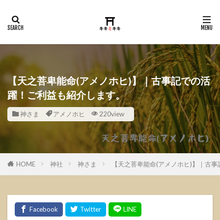
【天之菩卑能命(アメノホヒ)】｜古事記での活
躍！ご利益も紹介します。
神さま
アメノホヒ
220view
HOME
神社
神さま
【天之菩卑能命(アメノホヒ)】｜古