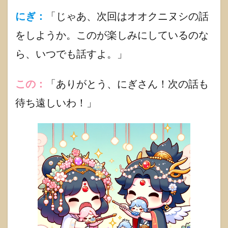
紹介
にぎ：
「じゃあ、次回はオオクニヌシの話
1.6.1
をしようか。このが楽しみにしているのな
にぎこ
の公式
ら、いつでも話すよ。」
ライン
1.6.2
この：
「ありがとう、にぎさん！次の話も
にぎこ
のブッ
待ち遠しいわ！」
ク
1.6.3
にぎこ
の公式
グッツ
1.7
まと
め