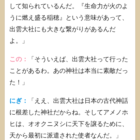
り深
して知られているんだ。『生命力が火のよ
い神
さま
うに燃え盛る稲穂』という意味があって、
紹介
出雲大社にも大きな繋がりがあるんだ
1.4.1
アマテ
よ。」
ラス
1.4.2
この：
「そういえば、出雲大社って行った
大国主
神(オオ
ことがあるわ。あの神社は本当に素敵だっ
クニヌ
シ)
た！」
1.4.3
須佐之
にぎ：
「ええ、出雲大社は日本の古代神話
男命(ス
サノオ)
に根差した神社だからね。そしてアメノホ
1.5
ヒは、オオクニヌシに天下を譲るために、
【天
之菩
天から最初に派遣された使者なんだ。」
卑能