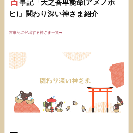
古
事記「天之菩卑能命(アメノホ
ヒ)」関わり深い神さま紹介
古事記に登場する神さま一覧➡