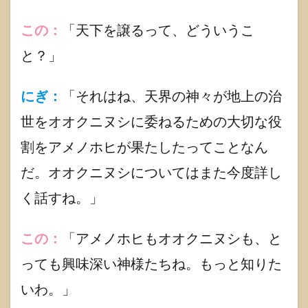
命(ア
メノ
この：
「天下を譲るって、どういうこ
ホ
ヒ)】
と？」
を主
祭神
とす
にぎ：
「それはね、天界の神々が地上の治
る神
社紹
世をオオクニヌシに委ねるための大切な役
介
割をアメノホヒが果たしたってことなん
1.5.1
「桐生
だ。オオクニヌシについてはまた今度詳し
天満
宮」
く話すね。」
1.5.2
『枚聞
この：
「アメノホヒもオオクニヌシも、と
神社』
っても興味深い神様たちね。もっと知りた
1.6
【に
いわ。」
ぎこ
の】