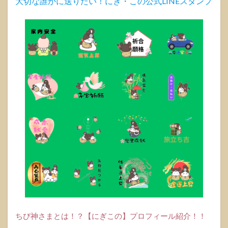
大切な誰かに送りたい！にぎ・この公式LINEスタンプ
どん
な神
さま?
1.1.1
「天之
菩卑能
命(アメ
ノホ
ヒ)」の
ご利益
1.2
ご家
庭で
神さ
まを
お祀
りす
る方
法
1.2.1
ちび神さまとは！？【にぎこの】プロフィール紹介！！
シンプ