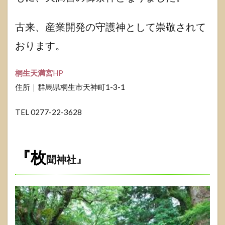
古来、産業開発の守護神として崇敬されて
おります。
桐生天満宮
HP
住所｜群馬県桐生市天神町1-3-1
TEL 0277-22-3628
『枚
聞神社』