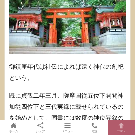
御鎮座年代は社伝によれば遠く神代の創祀
という。
既に貞観二年三月、薩摩国従五位下開聞神
加従四位下と三代実録に載せられているの
を始めとして、同書には数度の神位昇叙の
事が記され、殊に貞観十六年七月には開聞
ホーム
シェア
メニュー
電話
TOPへ