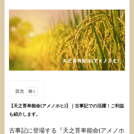
目次
1
【天之菩卑能命(アメノホヒ)】｜古事記での活躍！ご利益
【天
之菩
も紹介します。
卑能
命(ア
メノ
古事記に登場する『天之菩卑能命(アメノホ
ホ