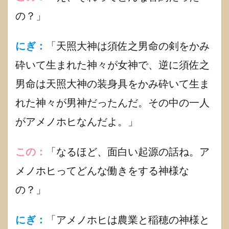
1.3.1
の？」
アマテ
ラスの
岩戸隠
にぎ：
「天照大神は須佐之男命の剣をかみ
れ
砕いて生まれた神々が女神で、逆に須佐之
1.3.2
オオク
男命は天照大神の装身具をかみ砕いて生ま
ニヌシ
れた神々が男神だったんだ。その中の一人
の国造
り
がアメノホヒなんだよ。」
1.4
古事
記
この：
「なるほど、面白い起源の話ね。ア
「天
之菩
メノホヒってどんな働きをする神様な
卑能
命(ア
の？」
メノ
ホ
ヒ)」
にぎ：
「アメノホヒは農業と稲穂の神様と
関わ