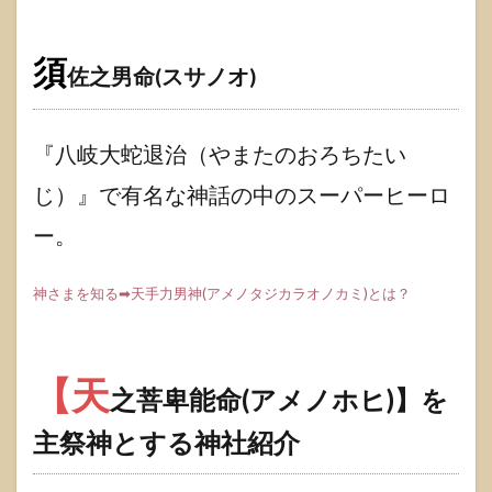
須
佐之男命(スサノオ)
『八岐大蛇退治（やまたのおろちたい
じ）』で有名な神話の中のスーパーヒーロ
ー。
神さまを知る➡天手力男神(アメノタジカラオノカミ)とは？
【天
之菩卑能命(アメノホヒ)】を
主祭神とする神社紹介