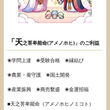
「天
之菩卑能命(アメノホヒ)」
のご利益
❀学問上達 ❀受験合格 ❀縁結び
❀農業・蚕守護 ❀国土開発
❀産業振興 ❀商売繫盛 ❀金運招福
■天之菩卑能命（アメノホヒノミコト）