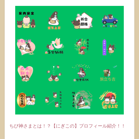
天皇』
ご利益
1.2
ご家
庭で
神さ
まを
お祀
りす
る方
法
1.2.1
シンプ
ルでお
洒落な
御神札
立て
『ヨリ
ドコ
ロ』
ちび神さまとは！？【にぎこの】プロフィール紹介！！
1.2.1.1