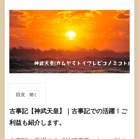
目次
1
古事
古事記【神武天皇】｜古事記での活躍！ご
記
利益も紹介します。
【神
武天
皇】
｜古