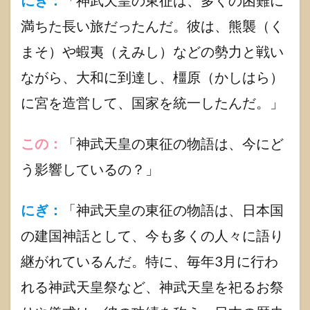
にぎ：
「神武天皇の東征は、多くの困難に
ぎこ
の】
満ちた長い旅だったんだ。彼は、熊襲（く
紹介
まそ）や蝦夷（えみし）などの勢力と戦い
1.6.1
にぎこ
ながら、大和に到達し、橿原（かしはら）
の公式
ライン
に宮を造営して、国家を統一したんだ。」
1.6.2
にぎこ
この：
「神武天皇の東征の物語は、今にど
のブッ
ク
う影響しているの？」
1.6.3
にぎこ
にぎ：
「神武天皇の東征の物語は、日本国
の公式
グッツ
の建国神話として、今も多くの人々に語り
1.7
継がれているんだ。特に、毎年3月に行わ
神武
天皇
れる神武天皇祭など、神武天皇を祀るお祭
まと
め