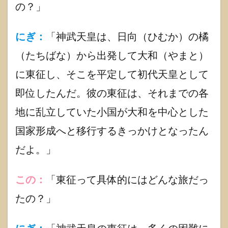
1.5
の？」
【神
武天
皇】
にぎ：
「神武天皇は、日向（ひむか）の橘
を主
祭神
（たちばな）から出発して大和（やまと）
とす
る神
に東征し、そこを平定して初代天皇として
社紹
介
即位したんだ。彼の東征は、それまでの各
1.5.1
地に乱立していた小国が大和を中心とした
「宮崎
神宮摂
国家形成へと移行するきっかけとなったん
社「皇
だよ。」
宮神
社」」
1.5.2
この：
「東征って具体的にはどんな旅だっ
『橿原
神宮』
たの？」
1.6
【に