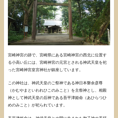
宮崎神宮の跡で、宮崎県にある宮崎神宮の西北に位置す
る小高い丘には、宮崎神宮の元宮とされる神武天皇を祀
った宮崎神宮皇宮神社が鎮座しています。
この神社は、神武天皇のご祭神である神日本磐余彦尊
（かむやまといわれひこのみこと）を主祭神とし、相殿
神として神武天皇の后神である吾平津姫命（あひらつひ
めのみこと）が祀られています。
吾平津姫命は、神武天皇との間に生まれた御子神の手研