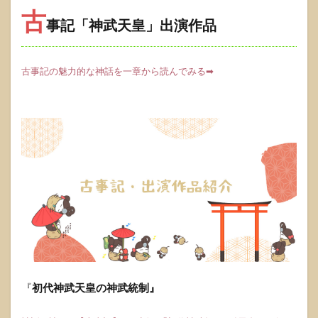
古
事記「神武天皇」出演作品
古事記の魅力的な神話を一章から読んでみる➡
『
初代神武天皇の神武統制』