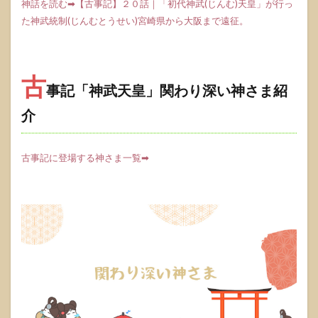
神話を読む➡【古事記】２０話｜「初代神武(じんむ)天皇」が行っ
た神武統制(じんむとうせい)宮崎県から大阪まで遠征。
古
事記「神武天皇」関わり深い神さま紹
介
古事記に登場する神さま一覧➡