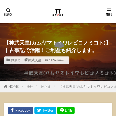
【神武天皇(カムヤマトイワレビコノミコト)】
｜古事記で活躍！ご利益も紹介します。
神さま
神武天皇
1096view
HOME
神社
神さま
【神武天皇(カムヤマトイワレビコノ