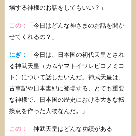
ミチシル
場する神様のお話をしてもいい？」
ベの魅力
1.3
古事
この：
「今日はどんな神さまのお話を聞か
記
せてくれるの？」
「神
武天
皇」
出演
にぎ：
「今日は、日本国の初代天皇とされ
作品
る神武天皇（カムヤマトイワレビコノミコ
1.4
古事
ト）について話したいんだ。神武天皇は、
記
「神
古事記や日本書紀に登場する、とても重要
武天
な神様で、日本国の歴史における大きな転
皇」
関わ
換点を作った人物なんだ。」
り深
い神
さま
紹介
この：
「神武天皇はどんな功績がある