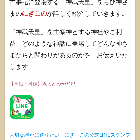
古事記に登場する『神武天皇』をちび神さ
事記
での
まの
にぎこの
が詳しく紹介していきます。
活
躍！
ご利
『神武天皇』を主祭神とする神社やご利
益も
紹介
益、どのような神話に登場してどんな神さ
しま
す。
またちと関わりがあるのかを、お伝えいた
1.1
します。
古事
記
「神
【神話・神様】総まとめ➡GO!!
武天
皇」
とは
どん
な神
さま?
1.1.1
大切な誰かに送りたい！にぎ・この公式LINEスタンプ
『神武