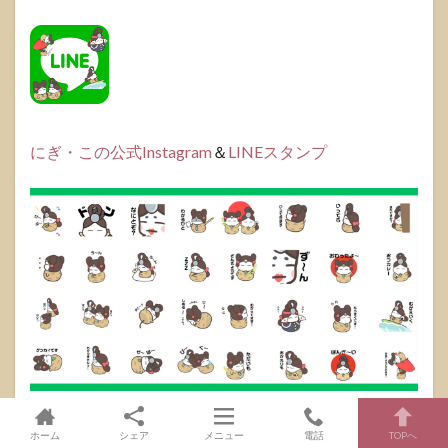
にぎ・この公式Instagram
＆
LINEスタンプ
ちび神さまとは！？【にぎこの】プロフィール紹介！！
ホーム
シェア
メニュー
電話
TOPへ