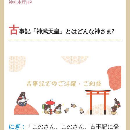
心に寄り
神社本庁HP
添うデザ
イン
1.2.1.2
古
主な特徴
事記
「神武天皇」とはどんな神さま?
1.2.2
おみく
じをお
洒落に
飾る
『ミチ
シル
ベ』
1.2.2.1
シンプル
なアイデ
アで日本
文化を身
近に
1.2.2.2
にぎ：
「このさん、このさん、古事記に登