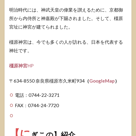
明治時代には、神武天皇の偉業を讃えるために、京都御
所から内侍所と神嘉殿が下賜されました。そして、橿原
宮址に神宮が建てられました。
橿原神宮は、今でも多くの人が訪れる、日本を代表する
神社です。
橿原神宮
HP
〒634-8550 奈良県橿原市久米町934
（
GoogleMap
）
電話：0744-22-3271
FAX：0744-24-7720
【に
ぎこの】紹介