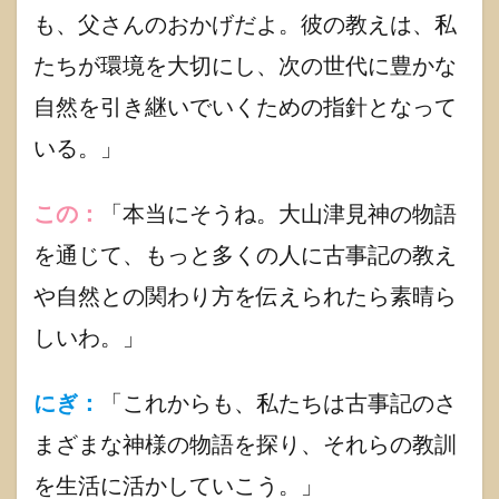
も、父さんのおかげだよ。彼の教えは、私
1.4.4
石長比
たちが環境を大切にし、次の世代に豊かな
売（イ
ワナガ
自然を引き継いでいくための指針となって
ヒメ）
いる。」
1.5
【大
山津
この：
「本当にそうね。大山津見神の物語
見神
(オオ
を通じて、もっと多くの人に古事記の教え
ヤマ
ツ
や自然との関わり方を伝えられたら素晴ら
ミ)】
を主
しいわ。」
祭神
とす
る神
にぎ：
「これからも、私たちは古事記のさ
社紹
介
まざまな神様の物語を探り、それらの教訓
1.5.1
を生活に活かしていこう。」
「大山