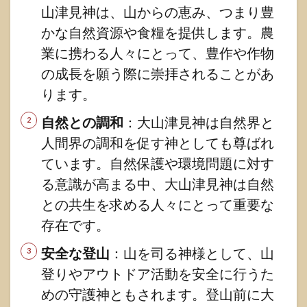
1.6.3
山津見神は、山からの恵み、つまり豊
にぎこ
かな自然資源や食糧を提供します。農
の公式
グッツ
業に携わる人々にとって、豊作や作物
の成長を願う際に崇拝されることがあ
1.7
まと
ります。
め
【大
自然との調和
：大山津見神は自然界と
山津
見神
人間界の調和を促す神としても尊ばれ
(オオ
ています。自然保護や環境問題に対す
ヤマ
ツ
る意識が高まる中、大山津見神は自然
ミ)】
との共生を求める人々にとって重要な
と
は。
存在です。
安全な登山
：山を司る神様として、山
登りやアウトドア活動を安全に行うた
めの守護神ともされます。登山前に大