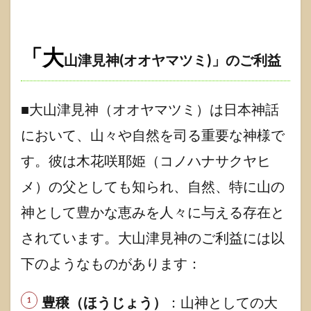
阿夫利
神社」
1.5.2
「大
山津見神(オオヤマツミ)」
のご利益
『大山
祇神
社』
■大山津見神（オオヤマツミ）は日本神話
1.6
【に
において、山々や自然を司る重要な神様で
ぎこ
の】
す。彼は木花咲耶姫（コノハナサクヤヒ
紹介
メ）の父としても知られ、自然、特に山の
1.6.1
にぎこ
神として豊かな恵みを人々に与える存在と
の公式
ライン
されています。大山津見神のご利益には以
1.6.2
下のようなものがあります：
にぎこ
のブッ
ク
豊穣（ほうじょう）
：山神としての大