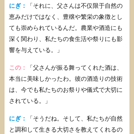
り深
にぎ：
「それに、父さんは不仅限于自然の
い神
さま
恵みだけではなく、豊穣や繁栄の象徴とし
紹介
ても崇められているんだ。農業や酒造にも
1.4.1
邇邇芸
深く関わり、私たちの食生活や祭りにも影
命(ニニ
響を与えている。」
ギノミ
コト)
1.4.2
この：
「父さんが振る舞ってくれた酒は、
イザナ
ギ・イ
本当に美味しかったわ。彼の酒造りの技術
ザナミ
は、今でも私たちのお祭りや儀式で大切に
1.4.3
木花之
されている。」
佐久夜
毘売
（コノ
にぎ：
「そうだね。そして、私たちが自然
ハナサ
クヤヒ
と調和して生きる大切さを教えてくれるの
メ）