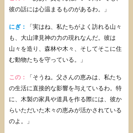
1.3.1
彼の話には心温まるものがあるわ。」
「国生
み・神
生み」
にぎ：
「実はね、私たちがよく訪れる山々
1.3.2
も、大山津見神の力の現れなんだ。彼は
邇邇芸
命(二ニ
山々を造り、森林や木々、そしてそこに住
ギノミ
む動物たちを守っている。」
コト)の
運命
1.4
この：
「そうね。父さんの恵みは、私たち
古事
記
の生活に直接的な影響を与えているわ。特
「大
山津
に、木製の家具や道具を作る際には、彼か
見神
(オオ
らいただいた木々の恵みが活かされている
ヤマ
のよ。」
ツ
ミ)」
関わ