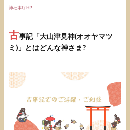
ルでお
神社本庁HP
洒落な
御神札
立て
『ヨリ
ドコ
古
事記
「大山津見神(オオヤマツ
ロ』
1.2.1.1
ミ)」とはどんな神さま?
心に寄り
添うデザ
イン
1.2.1.2
主な特徴
1.2.2
おみく
じをお
洒落に
飾る
『ミチ
シル
ベ』