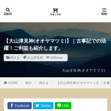
【大山津見神(オオヤマツミ)】｜古事記での活
躍！ご利益も紹介します。
神さま
大山津見神
568view
HOME
神社
神さま
【大山津見神(オオヤマツミ)】｜古