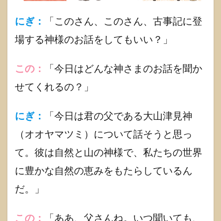
1.2.2.1
にぎ：
「このさん、このさん、古事記に登
シンプル
なアイデ
場する神様のお話をしてもいい？」
アで日本
文化を身
近に
この：
「今日はどんな神さまのお話を聞か
1.2.2.2
せてくれるの？」
ミチシル
ベの魅力
1.3
にぎ：
「今日は君の父である大山津見神
古事
（オオヤマツミ）について話そうと思っ
記
「大
て。彼は自然と山の神様で、私たちの世界
山津
見神
に豊かな自然の恵みをもたらしているん
(オオ
ヤマ
だ。」
ツ
ミ)」
出演
この：
「ああ、父さんね。いつ聞いても、
作品