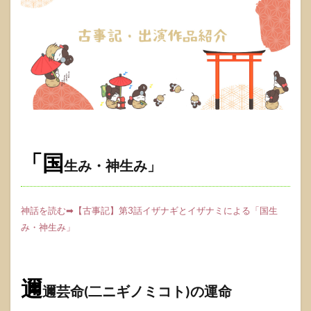
「国
生み・神生み」
神話を読む➡【古事記】第3話イザナギとイザナミによる「国生
み・神生み」
邇
邇芸命(二ニギノミコト)の運命