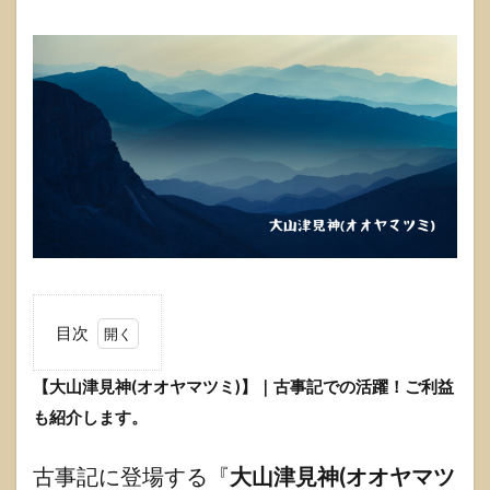
目次
1
【大山津見神(オオヤマツミ)】｜古事記での活躍！ご利益
【大
山津
も紹介します。
見神
(オオ
ヤマ
古事記に登場する『
大山津見神(オオヤマツ
ツ