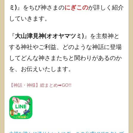
ミ)】
ミ)
』をちび神さまの
にぎこの
が詳しく紹介
｜古
事記
していきます。
での
活
躍！
『
大山津見神(オオヤマツミ)
』を主祭神と
ご利
益も
する神社やご利益、どのような神話に登場
紹介
しま
してどんな神さまたちと関わりがあるのか
す。
を、お伝えいたします。
1.1
古事
記
【神話・神様】総まとめ➡GO!!
「大
山津
見神
(オオ
ヤマ
ツ
ミ)」
とは