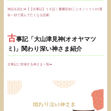
神話を読む➡【【古事記】１６話｜邇邇芸命(二ニギノミコト)の運
命～顔で選んで亡くなる悲劇
古
事記「大山津見神(オオヤマツ
ミ)」関わり深い神さま紹介
古事記に登場する神さま一覧➡