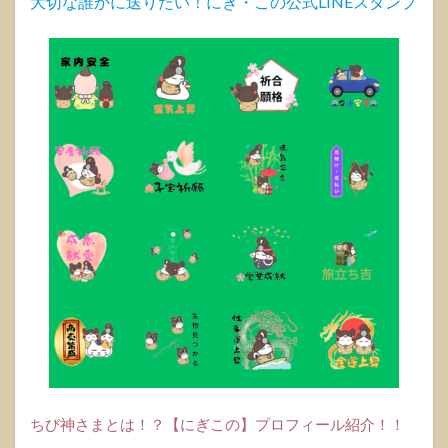
大切な誰かに送りたい！にぎ・この公式LINEスタンプ
どん
な神
さま?
1.1.1
「大山
津見神
(オオヤ
マツ
ミ)」の
ご利益
1.2
ご家
庭で
神さ
まを
お祀
りす
る方
法
1.2.1
ちび神さまとは！？【にぎこの】プロフィール紹介！！
シンプ