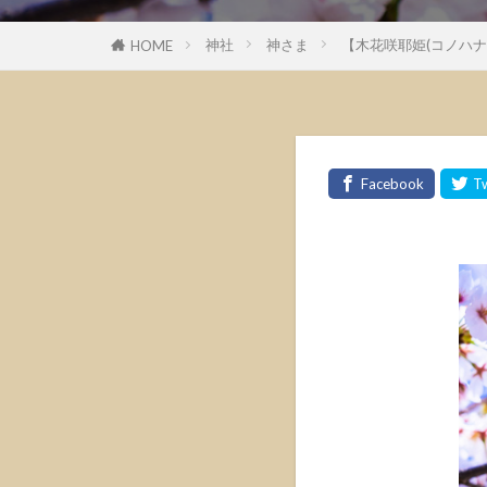
神社
神さま
【木花咲耶姫(コノハ
HOME