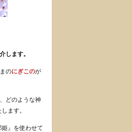
紹介します。
まの
にぎこの
が
、どのような神
たします。
耶姫』を使わせて