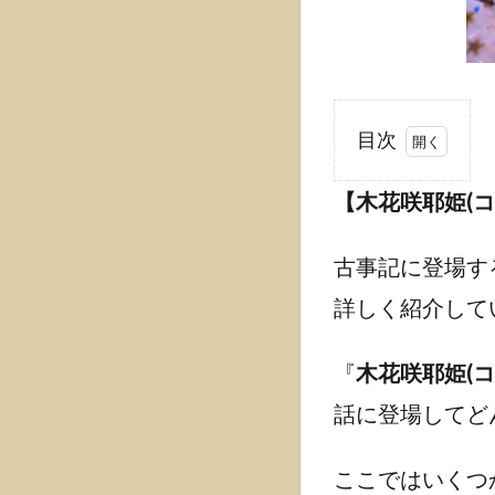
目次
1
【木花咲耶姫(
【木
花咲
耶姫
古事記に登場す
(コノ
詳しく紹介して
ハナ
サク
ヤビ
『
木花咲耶姫
(
メ)】
｜古
話に登場してど
事記
で活
ここではいくつ
躍！