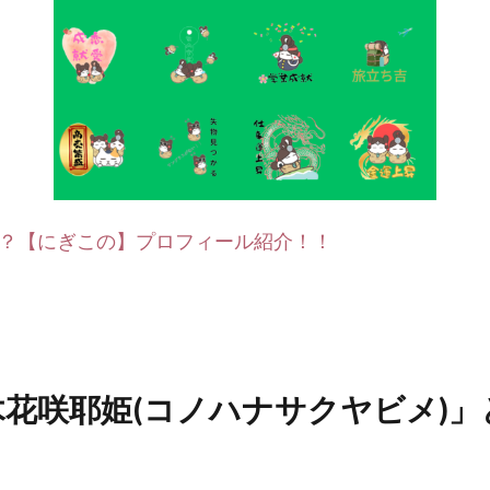
？【にぎこの】プロフィール紹介！！
木花咲耶姫
(コノハナサクヤビメ)