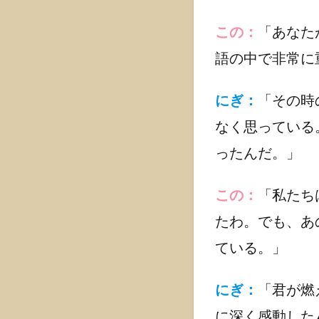
シンプル
なアイデ
この：
「あなた
アで日本
文化を身
語の中で非常に
近に
1.2.2.2
にぎ：
「その時
ミチシル
なく思っている
ベの魅力
ったんだ。」
1.2.3
「木花
咲耶姫
この：
「私たち
(コノハ
たわ。でも、あ
ナサク
ヤビ
ている。」
メ)」の
ご利益
にぎ：
「君が燃
1.3
に深く感動した
古事