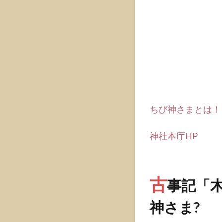
さま?
1.2
ご家
庭で
神さ
まを
お祀
りす
る方
ちび神さまとは！
法
神社本庁HP
1.2.1
シンプ
ルでお
洒落な
古
事記
「
御神札
立て
神さま?
『ヨリ
ドコ