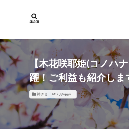
【木花咲耶姫(コノハ
躍！ご利益も紹介しま
神さま
739view