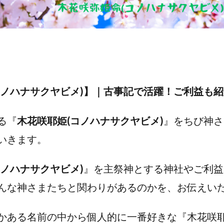
コノハナサクヤビメ)】｜古事記で活躍！ご利益も
る『
木花咲耶姫
(コノハナサクヤビメ)
』をちび神さ
いきます。
コノハナサクヤビメ)
』を主祭神とする神社やご利益
んな神さまたちと関わりがあるのかを、お伝えい
かある名前の中から個人的に一番好きな『木花咲