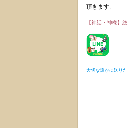
ご利
頂きます。
益も
紹介
【神話・神様】総ま
しま
す。
1.1
古事
記
「木
花咲
大切な誰かに送りた
耶姫
(コノ
ハナ
サク
ヤビ
メ)」
とは
どん
な神