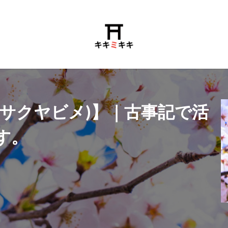
ナサクヤビメ)】｜古事記で活
す。