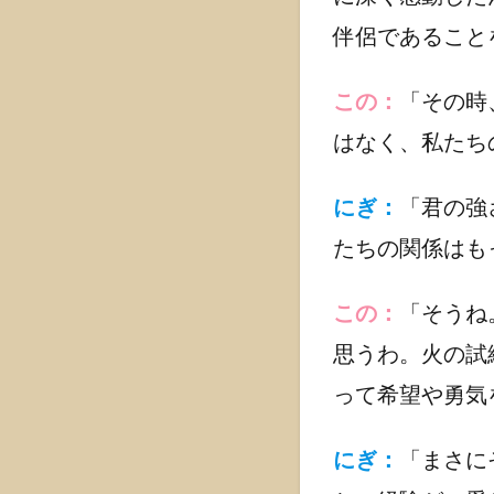
記
伴侶であること
「木
花咲
この：
「その時
耶姫
(コノ
はなく、私たち
ハナ
サク
ヤビ
にぎ：
「君の強
メ)」
たちの関係はも
出演
作品
この：
「そうね
1.3.1
邇邇芸
思うわ。火の試
命(二ニ
って希望や勇気
ギノミ
コト)の
運命
にぎ：
「まさに
1.3.2