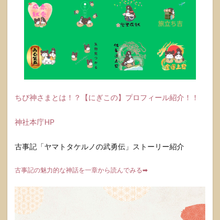
1.0.1.1
シンプル
なアイデ
アで日本
文化を身
近に
1.0.1.2
ミチシル
ちび神さまとは！？【にぎこの】プロフィール紹介！！
ベの魅力
1.1
神社本庁HP
古事
記
【ヤ
古事記「ヤマトタケルノの武勇伝」ストーリー紹介
マト
タケ
古事記の魅力的な神話を一章から読んでみる➡
ルノ
の武
勇
伝】
～出
演：