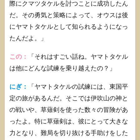
際にクマツタケルを討つことに成功したん
ク
だ。その勇気と策略によって、オウスは後
1.3.3
にぎこ
にヤマトタケルとして知られるようになっ
の公式
グッツ
たんだよ。」
この：
「それはすごい話ね。ヤマトタケル
は他にどんな試練を乗り越えたの？」
にぎ：
「ヤマトタケルの試練には、東国平
定の旅があるんだ。そこでは伊吹山の神と
の戦いや、草薙剣を使った数々の冒険があ
ったよ。特に草薙剣は、彼にとって大きな
力となり、難局を切り抜ける手助けをした