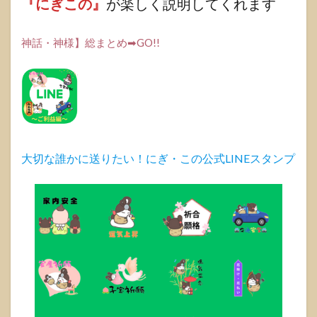
『にぎこの』
が楽しく説明してくれます
1.0.0.1
シンプル
でお洒落
神話・神様】総まとめ➡GO!!
な御神札
立て『ヨ
リドコ
ロ』
1.0.0.2
心に寄り
添うデザ
イン
大切な誰かに送りたい！にぎ・この公式LINEスタンプ
1.0.0.3
主な特徴
1.0.1
おみく
じをお
洒落に
飾る
『ミチ
シル
ベ』