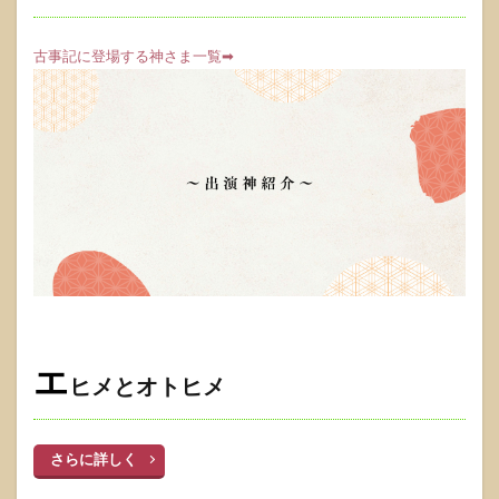
古事記に登場する神さま一覧➡
エ
ヒメとオトヒメ
さらに詳しく