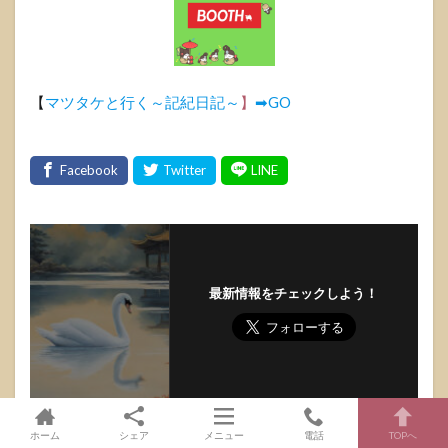
【
マツタケと行く～記紀日記～
】
➡GO
最新情報をチェックしよう！
ホーム
シェア
メニュー
電話
TOPへ