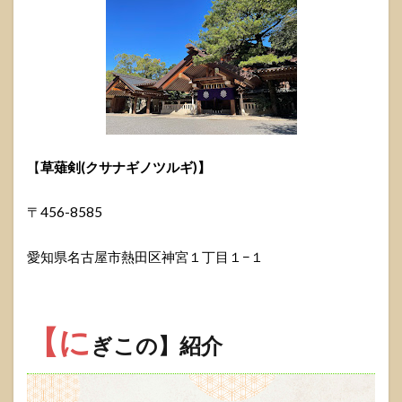
【
草薙剣(クサナギノツルギ)】
〒456-8585
愛知県名古屋市熱田区神宮１丁目１−１
【に
ぎこの】紹介