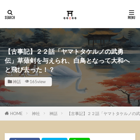
【古事記】２２話「ヤマトタケルノの武勇
伝」草薙剣を与えられ、白鳥となって大和へ
と飛び去った！？
神話
165view
HOME
神社
神話
【古事記】２２話「ヤマトタケルノの武