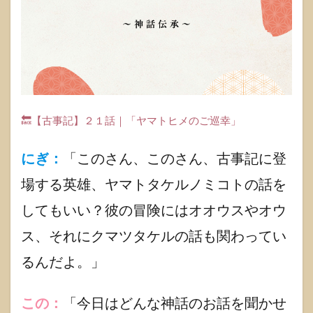
神さ
ま紹
介
1.1.1
エヒメ
とオト
ヒメ
🔙【古事記】２１話｜「ヤマトヒメのご巡幸」
1.1.2
ヤマト
タケル
にぎ：
「このさん、このさん、古事記に登
1.1.3
場する英雄、ヤマトタケルノミコトの話を
ヤマト
ヒメ
してもいい？彼の冒険にはオオウスやオウ
1.2
ス、それにクマツタケルの話も関わってい
古事
記
るんだよ。」
【ヤ
マト
タケ
この：
「今日はどんな神話のお話を聞かせ
ルノ