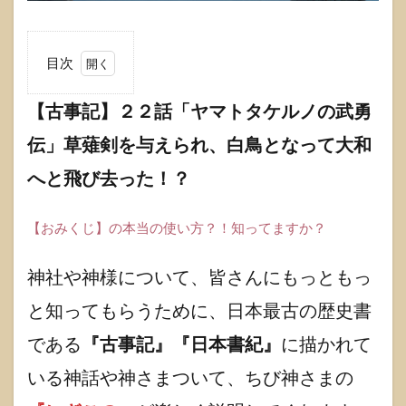
目次
1
【古事
【古事記】２２話「ヤマトタケルノの武勇
記】２
伝」草薙剣を与えられ、白鳥となって大和
２話
「ヤマ
へと飛び去った！？
トタケ
ルノの
武勇
【おみくじ】の本当の使い方？！知ってますか？
伝」草
薙剣を
与えら
神社や神様について、皆さんにもっともっ
れ、白
鳥とな
と知ってもらうために、日本最古の歴史書
って大
和へと
である
『古事記』『日本書紀』
に描かれて
飛び去
っ
いる神話や神さまついて、ちび神さまの
た！？