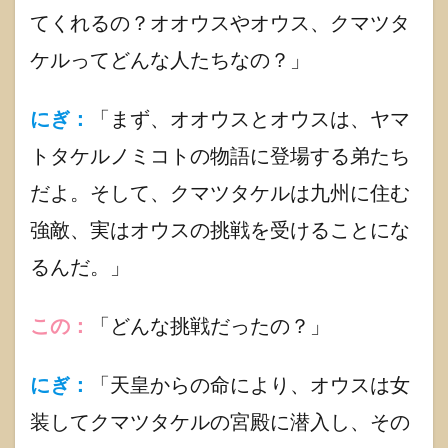
の武
てくれるの？オオウスやオウス、クマツタ
勇
伝】
ケルってどんな人たちなの？」
出演
神さ
ま関
にぎ：
「まず、オオウスとオウスは、ヤマ
わり
神社
トタケルノミコトの物語に登場する弟たち
紹介
だよ。そして、クマツタケルは九州に住む
1.3
【に
強敵、実はオウスの挑戦を受けることにな
ぎこ
の】
るんだ。」
紹介
1.3.1
この：
「どんな挑戦だったの？」
にぎこ
の公式
ライン
にぎ：
「天皇からの命により、オウスは女
1.3.2
装してクマツタケルの宮殿に潜入し、その
にぎこ
のブッ